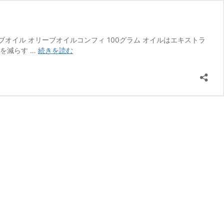
オリーブオイル オリーブオイルコンフィ 100グラム オイルはエキストラ
指
を減らす …
続きを読む
宿
食
べ
る
オ
リ
ー
ブ
オ
イ
ル
オ
リ
ー
ブ
オ