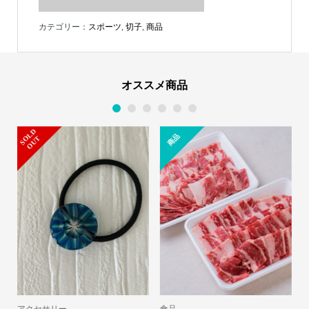
カテゴリー：
スポーツ
,
切子
,
商品
オススメ商品
1
2
3
4
5
6
S
L
D
O
U
商品
O
T
アクセサリー
食品