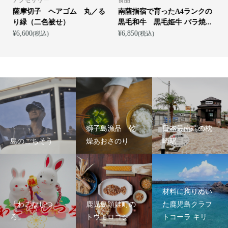
薩摩切子 ヘアゴム 丸／る
南薩指宿で育ったA4ランクの
り緑（二色被せ）
黒毛和牛 黒毛姫牛 バラ焼...
¥6,600
¥6,850
¥
(税込)
(税込)
獅子島漁品 乾
日本最南端の枕
島のごちそう
燥あおさのり
崎駅
材料に拘りぬい
「わこなしつ
鹿児島頴娃町の
た鹿児島クラフ
ろ」
トウモロコシ
トコーラ キリ...