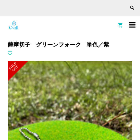


薩摩切子 グリーンフォーク 単色／紫
S
L
D
O
U
O
T