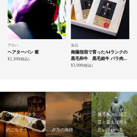
アロハ
食品
ヘアターバン 紫
南薩指宿で育ったA4ランクの
黒毛和牛 黒毛姫牛 バラ肉...
¥2,200
(税込)
¥3,900
¥
(税込)
ひじきにミネラ
鹿児島の伝統工
ルたっぷり！島
芸と言えば何を
のごちそう ...
夕方の漁師
思い浮かべる...