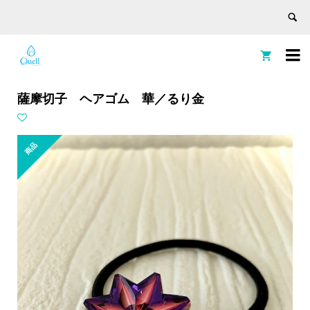


薩摩切子 ヘアゴム 華／るり金
商品