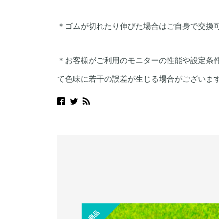
＊ゴムが切れたり伸びた場合はご自身で交換
＊お客様がご利用のモニターの性能や設定条
て色味に若干の誤差が生じる場合がございま
S
L
D
O
U
商品
O
T