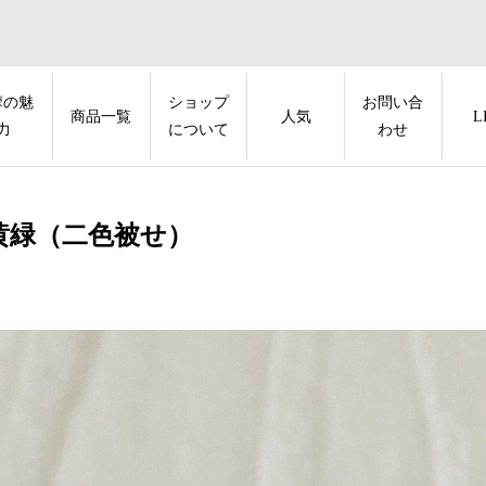
摩の魅
ショップ
お問い合
商品一覧
人気
L
力
について
わせ
黄緑（二色被せ）