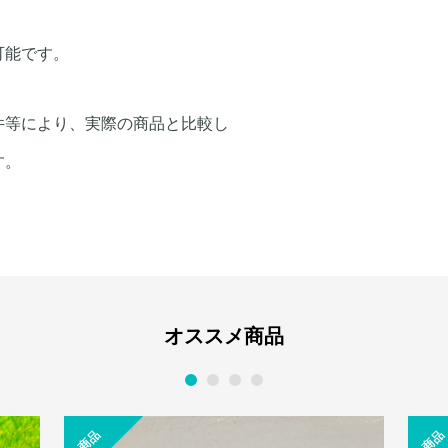
可能です。
件等により、実際の商品と比較し
す。
オススメ商品
1
2
3
4
S
L
D
O
U
O
T