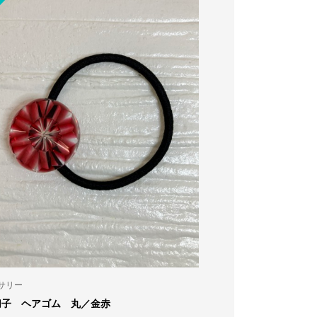
アクセサリー
リーサイズ
薩摩切子 ペンダント（二色被せ）／るり金