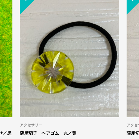
アロハ
グリーンフォーク 単色／藍
アロハシャツ（女性）赤 フ