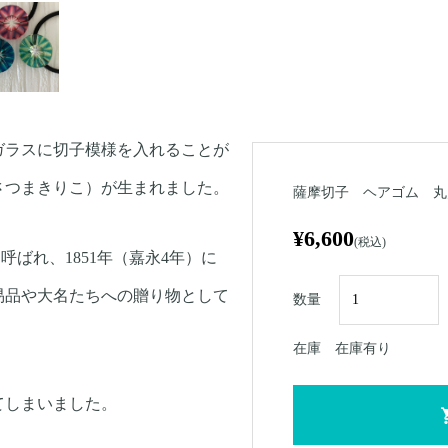
ガラスに切子模様を入れることが
さつまきりこ）が生まれました。
薩摩切子 ヘアゴム 丸
¥6,600
(税込)
呼ばれ、1851年（嘉永4年）に
易品や大名たちへの贈り物として
数量
在庫
在庫有り
てしまいました。